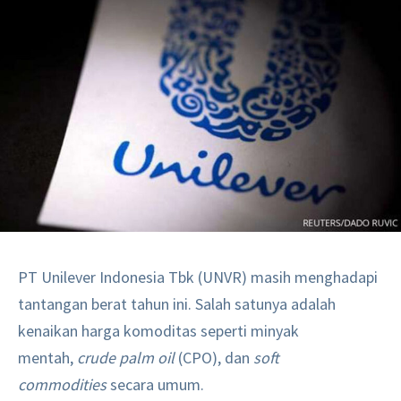
PT Unilever Indonesia Tbk (UNVR) masih menghadapi
tantangan berat tahun ini. Salah satunya adalah
kenaikan harga komoditas seperti minyak
mentah,
crude palm oil
(CPO), dan
soft
commodities
secara umum.