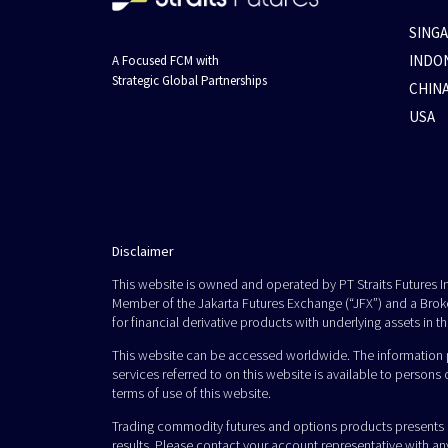
SING
INDO
A Focused FCM with
Strategic Global Partnerships
CHIN
USA
Disclaimer
This website is owned and operated by PT Straits Futures In
Member of the Jakarta Futures Exchange (“JFX”) and a Broke
for financial derivative products with underlying assets in th
This website can be accessed worldwide. The information pr
services referred to on this website is available to persons o
terms of use of this website.
Trading commodity futures and options products presents a h
results. Please contact your account representative with a