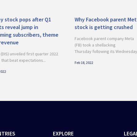
y stock pops after Q1
Why Facebook parent Met
ts reveal jump in
stock is getting crushed
aming subscribers, theme
Facebook parent company Meta
 revenue
(FB) took a shellacking
Thursday following its Wednesday 
(DIS) unveiled first quarter 2022
 that beat expectations...
Feb 18, 2022
2022
NTRIES
EXPLORE
LEGA