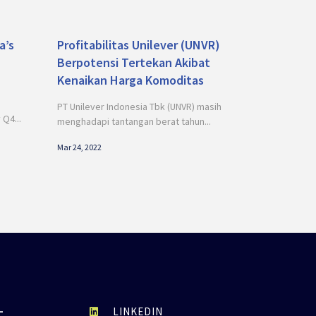
a’s
Profitabilitas Unilever (UNVR)
Berpotensi Tertekan Akibat
Kenaikan Harga Komoditas
PT Unilever Indonesia Tbk (UNVR) masih
Q4...
menghadapi tantangan berat tahun...
Mar 24, 2022
L
LINKEDIN