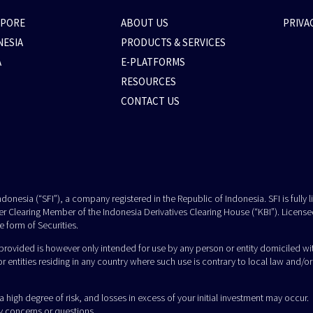
APORE
ABOUT US
PRIVA
NESIA
PRODUCTS & SERVICES
A
E-PLATFORMS
RESOURCES
CONTACT US
donesia (“SFI”), a company registered in the Republic of Indonesia. SFI is fully
r Clearing Member of the Indonesia Derivatives Clearing House (“KBI”). License
e form of Securities.
ovided is however only intended for use by any person or entity domiciled withi
r entities residing in any country where such use is contrary to local law and/or r
igh degree of risk, and losses in excess of your initial investment may occur. P
ny concerns or questions.