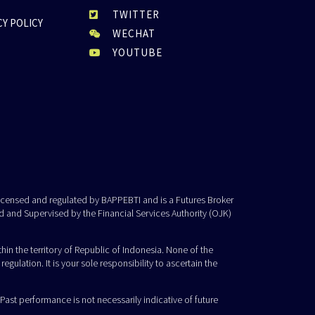
TWITTER
CY POLICY
WECHAT
YOUTUBE
 licensed and regulated by BAPPEBTI and is a Futures Broker
d and Supervised by the Financial Services Authority (OJK)
n the territory of Republic of Indonesia. None of the
egulation. It is your sole responsibility to ascertain the
ast performance is not necessarily indicative of future