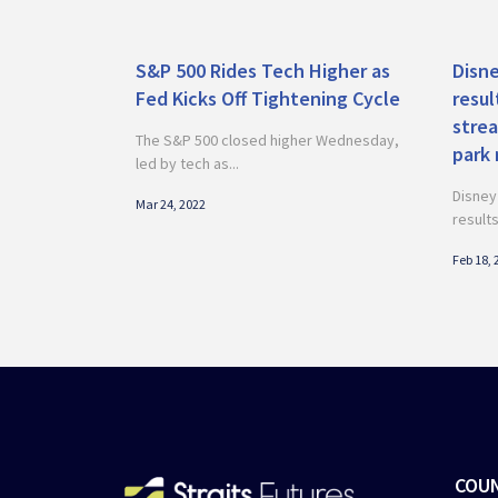
S&P 500 Rides Tech Higher as
Disne
Fed Kicks Off Tightening Cycle
resul
stre
The S&P 500 closed higher Wednesday,
park
led by tech as...
Disney 
Mar 24, 2022
results
Feb 18, 
COU